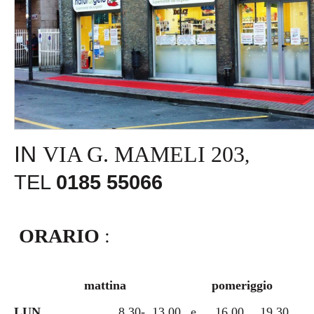
IN
VIA G. MAMELI 203
,
TEL
0185 55066
ORARIO
:
mattina
pomeriggio
LUN
8,30
-
13,00
e
16,00
19,30