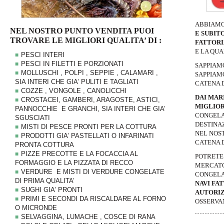
ABBIAMO 
NEL NOSTRO PUNTO VENDITA PUOI
E SUBIT
TROVARE LE MIGLIORI QUALITA’ DI :
FATTORI
E LA QUA
PESCI INTERI
PESCI IN FILETTI E PORZIONATI
SAPPIAM
MOLLUSCHI , POLPI , SEPPIE , CALAMARI ,
SAPPIAM
SIA INTERI CHE GIA’ PULITI E TAGLIATI
CATENA 
COZZE , VONGOLE , CANOLICCHI
DAI MAR
CROSTACEI, GAMBERI, ARAGOSTE, ASTICI,
MIGLIO
PANNOCCHIE E GRANCHI, SIA INTERI CHE GIA’
CONGELAT
SGUSCIATI
DESTINAZ
MISTI DI PESCE PRONTI PER LA COTTURA
NEL NOS
PRODOTTI GIA’ PASTELLATI O INFARINATI
CATENA 
PRONTA COTTURA
PIZZE PRECOTTE E LA FOCACCIA AL
POTRETE
FORMAGGIO E LA PIZZATA DI RECCO
MERCATO
VERDURE E MISTI DI VERDURE CONGELATE
CONGEL
DI PRIMA QUALITA’
NAVI FA
SUGHI GIA’ PRONTI
AUTORI
PRIMI E SECONDI DA RISCALDARE AL FORNO
OSSERVA
O MICRONDE
SELVAGGINA, LUMACHE , COSCE DI RANA